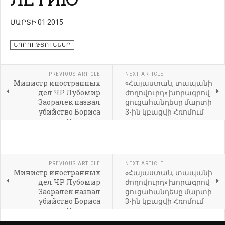
ՄԱՐՏԻ 01 2015
ՆՈՐՈՒԹՅՈՒՆՆԵՐ
PREVIOUS ARTICLE
NEXT ARTICLE
Министр иностранных
«Հայաստան, տապանի
дел ЧР Лубомир
ժողովուրդ» խորագրով
Заоралек назвал
ցուցահանդեսը մարտի
убийство Бориса
3-ին կբացվի Հռոմում
Немцова
«ужасающим»
PREVIOUS ARTICLE
NEXT ARTICLE
Министр иностранных
«Հայաստան, տապանի
дел ЧР Лубомир
ժողովուրդ» խորագրով
Заоралек назвал
ցուցահանդեսը մարտի
убийство Бориса
3-ին կբացվի Հռոմում
Немцова
«ужасающим»