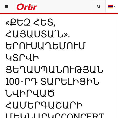
ԴՈՒՔ ԱՅՍՏԵՂ ԵՔ՝
«ՔԵԶ ՀԵՏ,
ՀԱՅԱՍՏԱ՛Ն».
ԵՐՈՒՍԱՂԵՄՈՒՄ
ԿՏՐՎԻ
ՑԵՂԱՍՊԱՆՈՒԹՅԱՆ
100-ՐԴ ՏԱՐԵԼԻՑԻՆ
ՆՎԻՐՎԱԾ
ՀԱՄԵՐԳԱՇԱՐԻ
ՄԵԿՆԱՐԿԸCONCERT